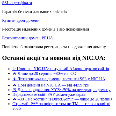
SSL-сертифікати
Гарантія безпеки для ваших клієнтів
Купити дроп-домени
Реєстрація видалених доменів з seo показниками
Безкоштовний домен .PP.UA
Повністю безкоштовна реєстрація та продовження домену
Останні акції та новини від NIC.UA:
✨ Новинка NIC.UA: потужний AI-конструктор сайтів
🔥 Лише до 20 серпня: −80% на .CO
☀️ Літня знижка на домени, хостинг і SSL у NIC.UA
🔥 Нові домени на NIC.UA — від 44,59 грн
🎁 День народження .XYZ: -50% на реєстрацію домену
Передзамовте свій .PAY домен уже зараз
🔥 –30% на хостинг із DirectAdmin — лише до 20 травня
Отримай .PAY за пріоритетом по ТМ — тільки в квітні
2026